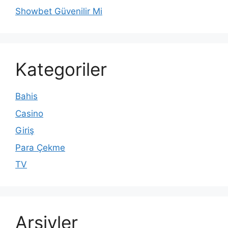
Showbet Güvenilir Mi
Kategoriler
Bahis
Casino
Giriş
Para Çekme
TV
Arşivler