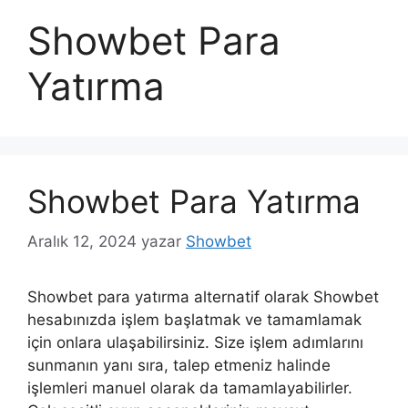
Showbet Para
Yatırma
Showbet Para Yatırma
Aralık 12, 2024
yazar
Showbet
Showbet para yatırma alternatif olarak Showbet
hesabınızda işlem başlatmak ve tamamlamak
için onlara ulaşabilirsiniz. Size işlem adımlarını
sunmanın yanı sıra, talep etmeniz halinde
işlemleri manuel olarak da tamamlayabilirler.