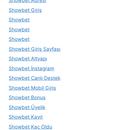
Showbet Adresi
Showbet Giriş
Showbet
Showbet
Showbet
Showbet Giriş Sayfası
Showbet Altyapı
Showbet İnstagram
Showbet Canlı Destek
Showbet Mobil Giriş
Showbet Bonus
Showbet Üyelik
Showbet Kayıt
Showbet Kaç Oldu