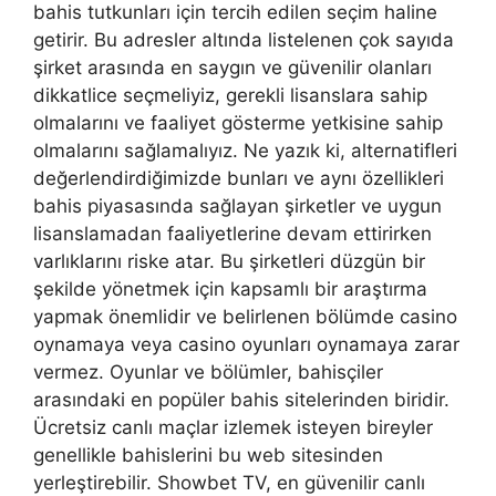
bahis tutkunları için tercih edilen seçim haline
getirir. Bu adresler altında listelenen çok sayıda
şirket arasında en saygın ve güvenilir olanları
dikkatlice seçmeliyiz, gerekli lisanslara sahip
olmalarını ve faaliyet gösterme yetkisine sahip
olmalarını sağlamalıyız. Ne yazık ki, alternatifleri
değerlendirdiğimizde bunları ve aynı özellikleri
bahis piyasasında sağlayan şirketler ve uygun
lisanslamadan faaliyetlerine devam ettirirken
varlıklarını riske atar. Bu şirketleri düzgün bir
şekilde yönetmek için kapsamlı bir araştırma
yapmak önemlidir ve belirlenen bölümde casino
oynamaya veya casino oyunları oynamaya zarar
vermez. Oyunlar ve bölümler, bahisçiler
arasındaki en popüler bahis sitelerinden biridir.
Ücretsiz canlı maçlar izlemek isteyen bireyler
genellikle bahislerini bu web sitesinden
yerleştirebilir. Showbet TV, en güvenilir canlı