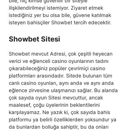
bile, hiç kimse güvenilir bir siteyle
ilişkilendirilmeyi istemiyor. Ziyaret etmek
istediğiniz yer bu olsa bile, güvene katılmak
isteyen bahisçiler Showbet tercih edecektir.
Showbet Sitesi
Showbet mevcut Adresi, çok çeşitli heyecan
verici ve eğlenceli casino oyunlarının tadını
çıkarabileceğiniz popüler çevrimiçi casino
platformları arasındadır. Sitede bulunan tüm
canlı casino oyunları, aynı anda ve aynı anda
eğlence zirvesine ulaşmanızı sağlar. Bu alanda
çok sayıda oyun Sitesi mevcuttur, ancak
maalesef, çoğu üyelerinin beklentilerini
karşılayamaz. Ne yazık ki, çok sayıda bahis
platformu ya belirli özelliklerden yoksundur ya
da bunlardan bolluğa sahiptir, bu da onları