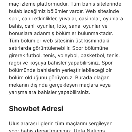
maç izleme platformudur. Tüm bahis sitelerinde
bulabileceğimiz bölümler vardır. Web sitesinde
spor, canlı etkinlikler, yuvalar, casinolar, oyunlara
bahis, canlı oyunlar, loto, sanal oyunlar ve
bonuslara adanmış bölümler bulunmaktadır.
Tüm bölümler web sitesinin üst kısmındaki
satırlarda görüntülenebilir. Spor bölümüne
girerek futbol, ​​tenis, voleybol, basketbol, ​​tenis,
ragbi ve koşuya bahisler yapabilirsiniz. Spor
bölümünde bahislerin yerleştirilebileceği bir
bölüm olduğunu görüyoruz. Burada olağan
mekanın dışında gerçekleşen maçlara veya
yarışmalara bahisler yapabilirsiniz.
Showbet Adresi
Uluslararası liglerin tüm maçlarını sergileyen
spor bahis departmanımız, Uefa Nations