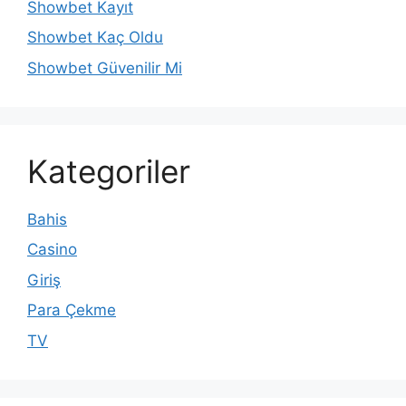
Showbet Kayıt
Showbet Kaç Oldu
Showbet Güvenilir Mi
Kategoriler
Bahis
Casino
Giriş
Para Çekme
TV