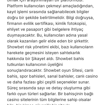
olmak için araştırılmayan bir platformdur.
Platform kullanıcıları çekmeyi amaçladığından,
kayıt işlemi sırasında sağlanabilecek bilgiler
doğru bir şekilde belirtilmelidir. Bilgi doğruysa,
firmanın evlilik sertifikası, kimlik fotokopisi,
ehliyet ve pasaport gibi belgelere ihtiyaç
duymayacaktır. Bu, kullanıcıları adına yasal
olarak kazanılan gelir elde eden bir şirkettir.
Showbet risk yönetimi ekibi, bazı kullanıcıların
harekete geçmesini isteyen sahtekarlık
hakkında bir Şikayet aldı. Showbet bahis
tutkunları kullanıcının üyeliğini
sonuçlandıracaktır. Showbet oyun Sitesi, canlı
bahis, spor bahisleri, sanal bahisler, canlı casino
ve daha fazlası gibi çeşitli seçenekler sunar.
Süreç sırasında sayı ve detay oluşturma gibi
farklı oyun türleri sağlarlar. Bir bahisçinin bağlı
casino sitelerinin tüm bilgilerine sahip olsalar