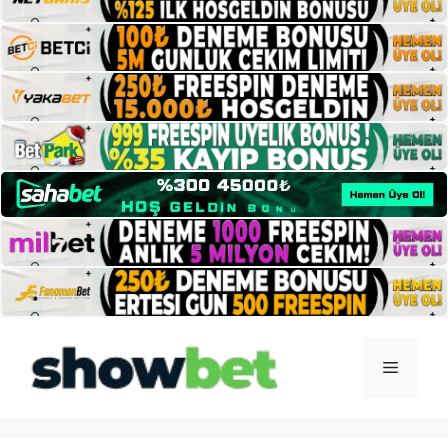
İçeriğe
atla
Menü