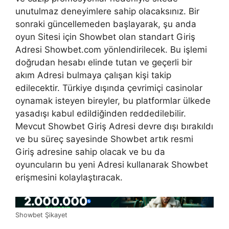
unutulmaz deneyimlere sahip olacaksınız. Bir
sonraki güncellemeden başlayarak, şu anda
oyun Sitesi için Showbet olan standart Giriş
Adresi Showbet.com yönlendirilecek. Bu işlemi
doğrudan hesabı elinde tutan ve geçerli bir
akım Adresi bulmaya çalışan kişi takip
edilecektir. Türkiye dışında çevrimiçi casinolar
oynamak isteyen bireyler, bu platformlar ülkede
yasadışı kabul edildiğinden reddedilebilir.
Mevcut Showbet Giriş Adresi devre dışı bırakıldı
ve bu süreç sayesinde Showbet artık resmi
Giriş adresine sahip olacak ve bu da
oyuncuların bu yeni Adresi kullanarak Showbet
erişmesini kolaylaştıracak.
Showbet Şikayet