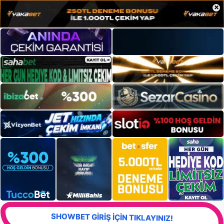
×
SHOWBET GİRİŞ İÇİN TIKLAYINIZ!