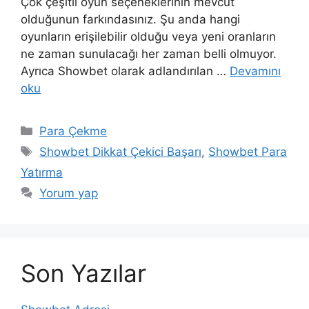
Çok çeşitli oyun seçeneklerinin mevcut
olduğunun farkındasınız. Şu anda hangi
oyunların erişilebilir olduğu veya yeni oranların
ne zaman sunulacağı her zaman belli olmuyor.
Ayrıca Showbet olarak adlandırılan …
Devamını
oku
Kategoriler
Para Çekme
Etiketler
Showbet Dikkat Çekici Başarı
,
Showbet Para
Yatırma
Yorum yap
Son Yazılar