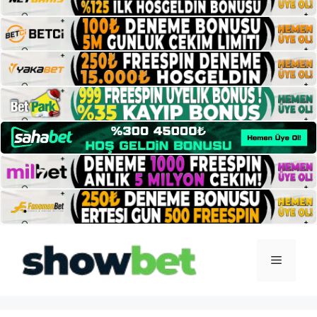
İçeriğe
atla
Menü