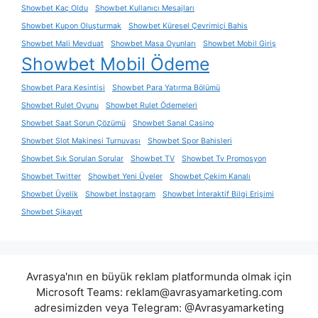
Showbet Kaç Oldu
Showbet Kullanıcı Mesajları
Showbet Kupon Oluşturmak
Showbet Küresel Çevrimiçi Bahis
Showbet Mali Mevduat
Showbet Masa Oyunları
Showbet Mobil Giriş
Showbet Mobil Ödeme
Showbet Para Kesintisi
Showbet Para Yatırma Bölümü
Showbet Rulet Oyunu
Showbet Rulet Ödemeleri
Showbet Saat Sorun Çözümü
Showbet Sanal Casino
Showbet Slot Makinesi Turnuvası
Showbet Spor Bahisleri
Showbet Sık Sorulan Sorular
Showbet TV
Showbet Tv Promosyon
Showbet Twitter
Showbet Yeni Üyeler
Showbet Çekim Kanalı
Showbet Üyelik
Showbet İnstagram
Showbet İnteraktif Bilgi Erişimi
Showbet Şikayet
Avrasya'nın en büyük reklam platformunda olmak için
Microsoft Teams:
reklam@avrasyamarketing.com
adresimizden veya Telegram: @Avrasyamarketing