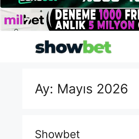
İçeriğe
atla
Ay:
Mayıs 2026
Showbet