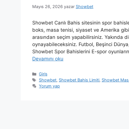
Mayıs 26, 2026
yazar
Showbet
Showbet Canlı Bahis sitesinin spor bahisle
boks, masa tenisi, siyaset ve Amerika gib
arasından seçim yapabilirsiniz. Yakında di
oynayabileceksiniz. Futbol, Beşinci Dünya,
Showbet Spor Bahislerini E-spor oyunların
Devamını oku
Kategoriler
Giriş
Etiketler
Showbet
,
Showbet Bahis Limiti
,
Showbet Masa
Yorum yap