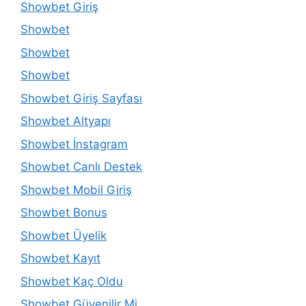
Showbet Giriş
Showbet
Showbet
Showbet
Showbet Giriş Sayfası
Showbet Altyapı
Showbet İnstagram
Showbet Canlı Destek
Showbet Mobil Giriş
Showbet Bonus
Showbet Üyelik
Showbet Kayıt
Showbet Kaç Oldu
Showbet Güvenilir Mi