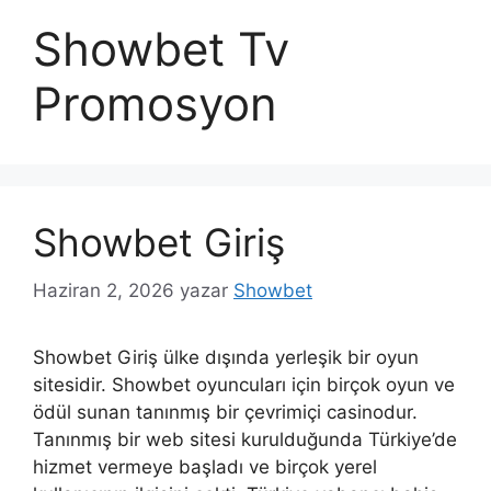
Showbet Tv
Promosyon
Showbet Giriş
Haziran 2, 2026
yazar
Showbet
Showbet Giriş ülke dışında yerleşik bir oyun
sitesidir. Showbet oyuncuları için birçok oyun ve
ödül sunan tanınmış bir çevrimiçi casinodur.
Tanınmış bir web sitesi kurulduğunda Türkiye’de
hizmet vermeye başladı ve birçok yerel