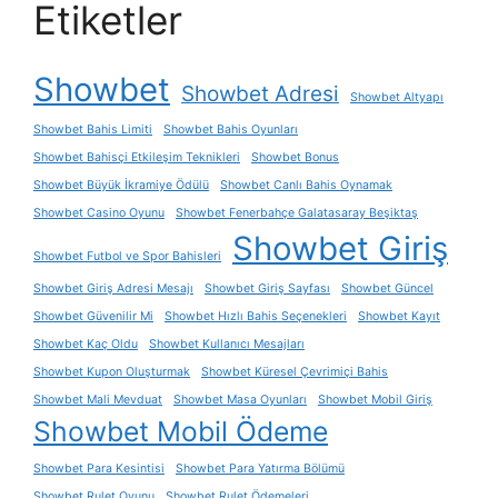
Etiketler
Showbet
Showbet Adresi
Showbet Altyapı
Showbet Bahis Limiti
Showbet Bahis Oyunları
Showbet Bahisçi Etkileşim Teknikleri
Showbet Bonus
Showbet Büyük İkramiye Ödülü
Showbet Canlı Bahis Oynamak
Showbet Casino Oyunu
Showbet Fenerbahçe Galatasaray Beşiktaş
Showbet Giriş
Showbet Futbol ve Spor Bahisleri
Showbet Giriş Adresi Mesajı
Showbet Giriş Sayfası
Showbet Güncel
Showbet Güvenilir Mi
Showbet Hızlı Bahis Seçenekleri
Showbet Kayıt
Showbet Kaç Oldu
Showbet Kullanıcı Mesajları
Showbet Kupon Oluşturmak
Showbet Küresel Çevrimiçi Bahis
Showbet Mali Mevduat
Showbet Masa Oyunları
Showbet Mobil Giriş
Showbet Mobil Ödeme
Showbet Para Kesintisi
Showbet Para Yatırma Bölümü
Showbet Rulet Oyunu
Showbet Rulet Ödemeleri