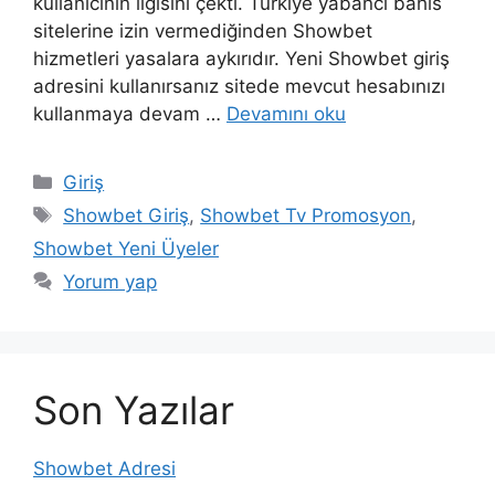
kullanıcının ilgisini çekti. Türkiye yabancı bahis
sitelerine izin vermediğinden Showbet
hizmetleri yasalara aykırıdır. Yeni Showbet giriş
adresini kullanırsanız sitede mevcut hesabınızı
kullanmaya devam …
Devamını oku
Kategoriler
Giriş
Etiketler
Showbet Giriş
,
Showbet Tv Promosyon
,
Showbet Yeni Üyeler
Yorum yap
Son Yazılar
Showbet Adresi