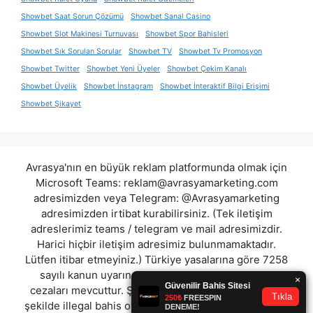
Showbet Saat Sorun Çözümü
Showbet Sanal Casino
Showbet Slot Makinesi Turnuvası
Showbet Spor Bahisleri
Showbet Sık Sorulan Sorular
Showbet TV
Showbet Tv Promosyon
Showbet Twitter
Showbet Yeni Üyeler
Showbet Çekim Kanalı
Showbet Üyelik
Showbet İnstagram
Showbet İnteraktif Bilgi Erişimi
Showbet Şikayet
Avrasya'nın en büyük reklam platformunda olmak için
Microsoft Teams:
reklam@avrasyamarketing.com
adresimizden veya Telegram: @Avrasyamarketing
adresimizden irtibat kurabilirsiniz. (Tek iletişim
adreslerimiz teams / telegram ve mail adresimizdir.
Harici hiçbir iletişim adresimiz bulunmamaktadır.
Lütfen itibar etmeyiniz.) Türkiye yasalarına göre 7258
sayılı kanun uyarınca yasa dışı bahis oynamanın
cezaları mevcuttur. Şu an bulunduğunuz site hiç bir
şekilde illegal bahis oyunları oynatmıyor ve oynamaya