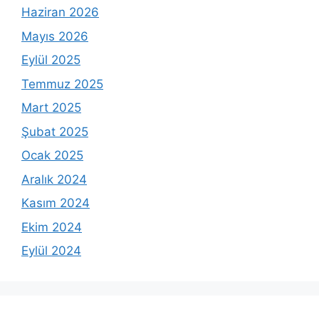
Haziran 2026
Mayıs 2026
Eylül 2025
Temmuz 2025
Mart 2025
Şubat 2025
Ocak 2025
Aralık 2024
Kasım 2024
Ekim 2024
Eylül 2024