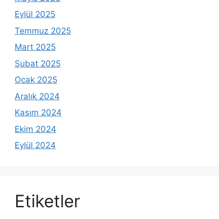
Eylül 2025
Temmuz 2025
Mart 2025
Şubat 2025
Ocak 2025
Aralık 2024
Kasım 2024
Ekim 2024
Eylül 2024
Etiketler