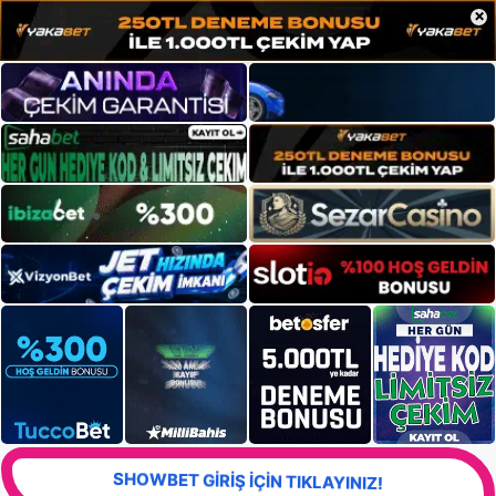
×
SHOWBET GİRİŞ İÇİN TIKLAYINIZ!