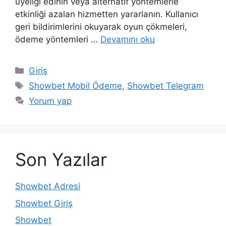
üyeliği edinin veya alternatif yöntemlerle
etkinliği azalan hizmetten yararlanın. Kullanıcı
geri bildirimlerini okuyarak oyun çökmeleri,
ödeme yöntemleri …
Devamını oku
Kategoriler
Giriş
Etiketler
Showbet Mobil Ödeme
,
Showbet Telegram
Yorum yap
Son Yazılar
Showbet Adresi
Showbet Giriş
Showbet