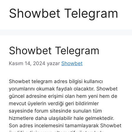
Showbet Telegram
Showbet Telegram
Kasım 14, 2024
yazar
Showbet
Showbet telegram adres bilgisi kullanıcı
yorumlarını okumak faydalı olacaktır. Showbet
güncel adresine erişimi olan hem yeni hem de
mevcut üyelerin verdiği geri bildirimler
sayesinde forum sitesinde sunulan tüm
hizmetlere daha ulaşılabilir hale gelmektedir.
Son adres incelemesini tamamlayarak Showbet