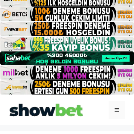
İçeriğe
atla
Menü