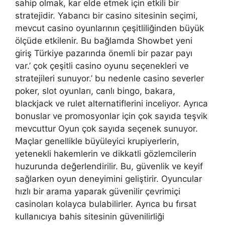
sahip olmak, kar elde etmek için etkili bir
stratejidir. Yabancı bir casino sitesinin seçimi,
mevcut casino oyunlarının çeşitliliğinden büyük
ölçüde etkilenir. Bu bağlamda Showbet yeni
giriş Türkiye pazarında önemli bir pazar payı
var.’ çok çeşitli casino oyunu seçenekleri ve
stratejileri sunuyor.’ bu nedenle casino severler
poker, slot oyunları, canlı bingo, bakara,
blackjack ve rulet alternatiflerini inceliyor. Ayrıca
bonuslar ve promosyonlar için çok sayıda teşvik
mevcuttur Oyun çok sayıda seçenek sunuyor.
Maçlar genellikle büyüleyici krupiyerlerin,
yetenekli hakemlerin ve dikkatli gözlemcilerin
huzurunda değerlendirilir. Bu, güvenlik ve keyif
sağlarken oyun deneyimini geliştirir. Oyuncular
hızlı bir arama yaparak güvenilir çevrimiçi
casinoları kolayca bulabilirler. Ayrıca bu fırsat
kullanıcıya bahis sitesinin güvenilirliği