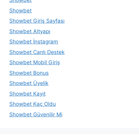
Showbet
Showbet
Showbet Giriş Sayfası
Showbet Altyapı
Showbet İnstagram
Showbet Canlı Destek
Showbet Mobil Giriş
Showbet Bonus
Showbet Üyelik
Showbet Kayıt
Showbet Kaç Oldu
Showbet Güvenilir Mi