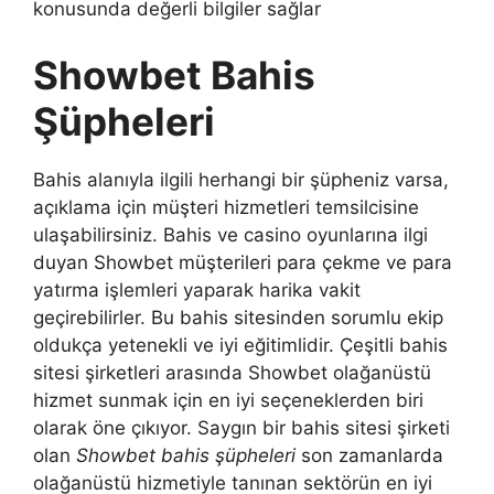
konusunda değerli bilgiler sağlar
Showbet Bahis
Şüpheleri
Bahis alanıyla ilgili herhangi bir şüpheniz varsa,
açıklama için müşteri hizmetleri temsilcisine
ulaşabilirsiniz. Bahis ve casino oyunlarına ilgi
duyan Showbet müşterileri para çekme ve para
yatırma işlemleri yaparak harika vakit
geçirebilirler. Bu bahis sitesinden sorumlu ekip
oldukça yetenekli ve iyi eğitimlidir. Çeşitli bahis
sitesi şirketleri arasında Showbet olağanüstü
hizmet sunmak için en iyi seçeneklerden biri
olarak öne çıkıyor. Saygın bir bahis sitesi şirketi
olan
Showbet bahis şüpheleri
son zamanlarda
olağanüstü hizmetiyle tanınan sektörün en iyi