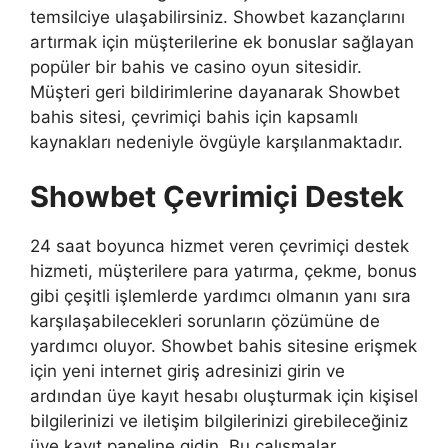
temsilciye ulaşabilirsiniz. Showbet kazançlarını
artırmak için müşterilerine ek bonuslar sağlayan
popüler bir bahis ve casino oyun sitesidir.
Müşteri geri bildirimlerine dayanarak Showbet
bahis sitesi, çevrimiçi bahis için kapsamlı
kaynakları nedeniyle övgüyle karşılanmaktadır.
Showbet Çevrimiçi Destek
24 saat boyunca hizmet veren çevrimiçi destek
hizmeti, müşterilere para yatırma, çekme, bonus
gibi çeşitli işlemlerde yardımcı olmanın yanı sıra
karşılaşabilecekleri sorunların çözümüne de
yardımcı oluyor. Showbet bahis sitesine erişmek
için yeni internet giriş adresinizi girin ve
ardından üye kayıt hesabı oluşturmak için kişisel
bilgilerinizi ve iletişim bilgilerinizi girebileceğiniz
üye kayıt paneline gidin. Bu çalışmalar