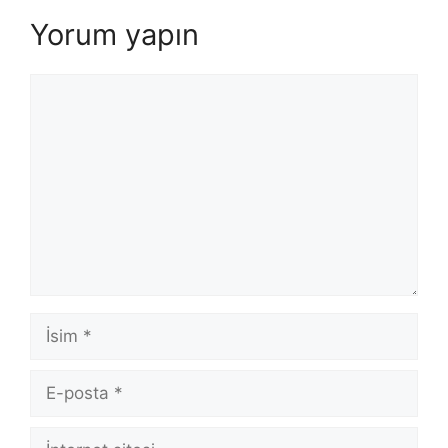
Yorum yapın
Yorum
İsim
E-
posta
İnternet