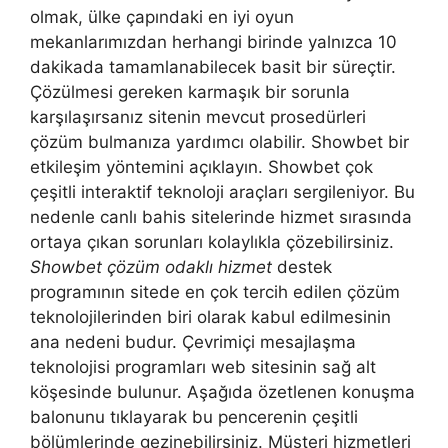
olmak, ülke çapındaki en iyi oyun
mekanlarımızdan herhangi birinde yalnızca 10
dakikada tamamlanabilecek basit bir süreçtir.
Çözülmesi gereken karmaşık bir sorunla
karşılaşırsanız sitenin mevcut prosedürleri
çözüm bulmanıza yardımcı olabilir. Showbet bir
etkileşim yöntemini açıklayın. Showbet çok
çeşitli interaktif teknoloji araçları sergileniyor. Bu
nedenle canlı bahis sitelerinde hizmet sırasında
ortaya çıkan sorunları kolaylıkla çözebilirsiniz.
Showbet çözüm odaklı hizmet
destek
programının sitede en çok tercih edilen çözüm
teknolojilerinden biri olarak kabul edilmesinin
ana nedeni budur. Çevrimiçi mesajlaşma
teknolojisi programları web sitesinin sağ alt
köşesinde bulunur. Aşağıda özetlenen konuşma
balonunu tıklayarak bu pencerenin çeşitli
bölümlerinde gezinebilirsiniz. Müşteri hizmetleri