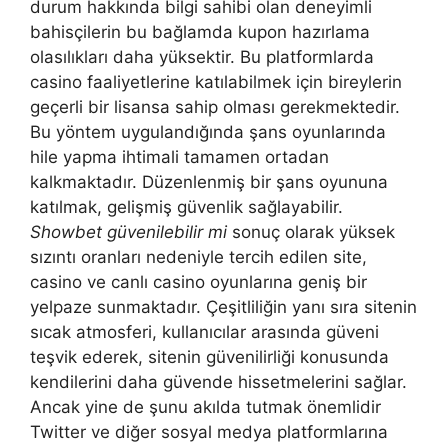
durum hakkında bilgi sahibi olan deneyimli
bahisçilerin bu bağlamda kupon hazırlama
olasılıkları daha yüksektir. Bu platformlarda
casino faaliyetlerine katılabilmek için bireylerin
geçerli bir lisansa sahip olması gerekmektedir.
Bu yöntem uygulandığında şans oyunlarında
hile yapma ihtimali tamamen ortadan
kalkmaktadır. Düzenlenmiş bir şans oyununa
katılmak, gelişmiş güvenlik sağlayabilir.
Showbet güvenilebilir mi
sonuç olarak yüksek
sızıntı oranları nedeniyle tercih edilen site,
casino ve canlı casino oyunlarına geniş bir
yelpaze sunmaktadır. Çeşitliliğin yanı sıra sitenin
sıcak atmosferi, kullanıcılar arasında güveni
teşvik ederek, sitenin güvenilirliği konusunda
kendilerini daha güvende hissetmelerini sağlar.
Ancak yine de şunu akılda tutmak önemlidir
Twitter ve diğer sosyal medya platformlarına