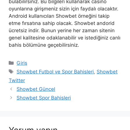
bulabilirsiniz. Bu bilgileri kullanarak casino
oyunlarına girişmeniz sizin için faydalı olacaktır.
Android kullanıcıları Showbet örneğini takip
etme fırsatına sahip olacak. Showbet andorid
ücretsiz indir. Bunun yerine her zaman sitenin
genel kalitesine odaklanabilir ve istediğiniz canlı
bahis bölümüne geçebilirsiniz.
Kategoriler
Giriş
Etiketler
Showbet Futbol ve Spor Bahisleri
,
Showbet
Twitter
Showbet Güncel
Showbet Spor Bahisleri