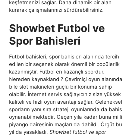
keşfetmenizi sağlar. Daha dinamik bir alan
kurarak çalışmalarınızı sürdürebilirsiniz.
Showbet Futbol ve
Spor Bahisleri
Futbol bahisleri, spor bahisleri alanında tercih
edilen bir seçenek olarak önemli bir popülerlik
kazanmıştır. Futbol en kazançlı spordur.
Nereden kaynaklandı? Çevrimiçi oyun alanında
bile slot makineleri güçlü bir konuma sahip
olabilir. İnternet servis sağlayıcınız size yüksek
kaliteli ve hızlı oyun avantajı sağlar. Geleneksel
sporların yanı sıra strateji oyunlarında da bahis
oynanabilmektedir. Geçen yıla kadar buna milli
piyango dairesinin maçları da dahildi. Örgüt bu
yıl da yasakladı.
Showbet futbol ve spor