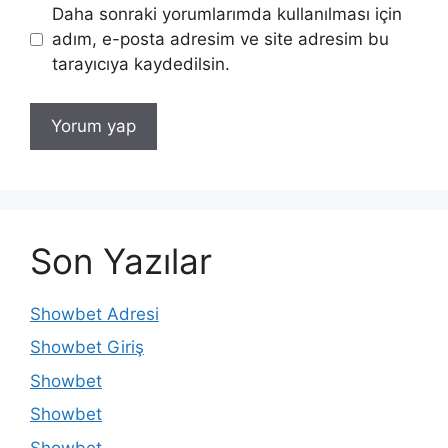
Daha sonraki yorumlarımda kullanılması için
adım, e-posta adresim ve site adresim bu
tarayıcıya kaydedilsin.
Son Yazılar
Showbet Adresi
Showbet Giriş
Showbet
Showbet
Showbet