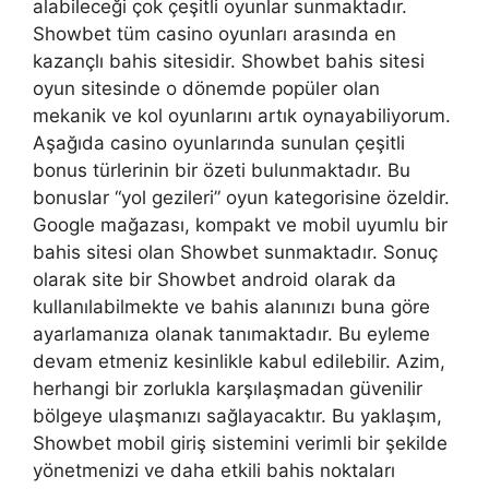
alabileceği çok çeşitli oyunlar sunmaktadır.
Showbet tüm casino oyunları arasında en
kazançlı bahis sitesidir. Showbet bahis sitesi
oyun sitesinde o dönemde popüler olan
mekanik ve kol oyunlarını artık oynayabiliyorum.
Aşağıda casino oyunlarında sunulan çeşitli
bonus türlerinin bir özeti bulunmaktadır. Bu
bonuslar “yol gezileri” oyun kategorisine özeldir.
Google mağazası, kompakt ve mobil uyumlu bir
bahis sitesi olan Showbet sunmaktadır. Sonuç
olarak site bir Showbet android olarak da
kullanılabilmekte ve bahis alanınızı buna göre
ayarlamanıza olanak tanımaktadır. Bu eyleme
devam etmeniz kesinlikle kabul edilebilir. Azim,
herhangi bir zorlukla karşılaşmadan güvenilir
bölgeye ulaşmanızı sağlayacaktır. Bu yaklaşım,
Showbet mobil giriş sistemini verimli bir şekilde
yönetmenizi ve daha etkili bahis noktaları