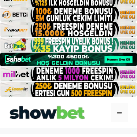
İçeriğe
atla
Menü