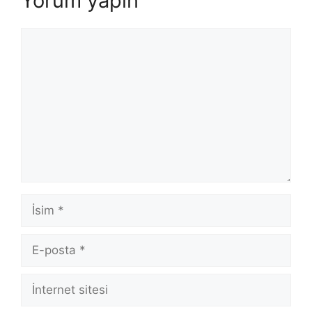
Yorum yapın
Yorum
İsim
E-
posta
İnternet
sitesi