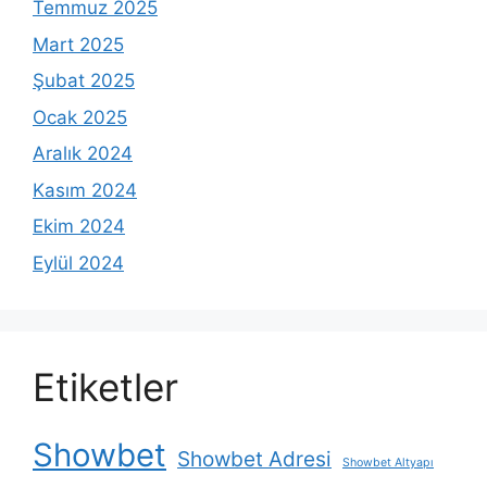
Temmuz 2025
Mart 2025
Şubat 2025
Ocak 2025
Aralık 2024
Kasım 2024
Ekim 2024
Eylül 2024
Etiketler
Showbet
Showbet Adresi
Showbet Altyapı