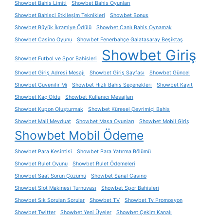
Showbet Bahis Limiti
Showbet Bahis Oyunları
Showbet Bahisçi Etkileşim Teknikleri
Showbet Bonus
Showbet Büyük İkramiye Ödülü
Showbet Canlı Bahis Oynamak
Showbet Casino Oyunu
Showbet Fenerbahçe Galatasaray Beşiktaş
Showbet Giriş
Showbet Futbol ve Spor Bahisleri
Showbet Giriş Adresi Mesajı
Showbet Giriş Sayfası
Showbet Güncel
Showbet Güvenilir Mi
Showbet Hızlı Bahis Seçenekleri
Showbet Kayıt
Showbet Kaç Oldu
Showbet Kullanıcı Mesajları
Showbet Kupon Oluşturmak
Showbet Küresel Çevrimiçi Bahis
Showbet Mali Mevduat
Showbet Masa Oyunları
Showbet Mobil Giriş
Showbet Mobil Ödeme
Showbet Para Kesintisi
Showbet Para Yatırma Bölümü
Showbet Rulet Oyunu
Showbet Rulet Ödemeleri
Showbet Saat Sorun Çözümü
Showbet Sanal Casino
Showbet Slot Makinesi Turnuvası
Showbet Spor Bahisleri
Showbet Sık Sorulan Sorular
Showbet TV
Showbet Tv Promosyon
Showbet Twitter
Showbet Yeni Üyeler
Showbet Çekim Kanalı